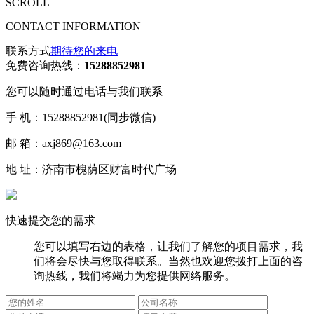
SCROLL
CONTACT INFORMATION
联系方式
期待您的来电
免费咨询热线：
15288852981
您可以随时通过电话与我们联系
手 机：15288852981(同步微信)
邮 箱：axj869@163.com
地 址：济南市槐荫区财富时代广场
快速提交您的需求
您可以填写右边的表格，让我们了解您的项目需求，我
们将会尽快与您取得联系。当然也欢迎您拨打上面的咨
询热线，我们将竭力为您提供网络服务。