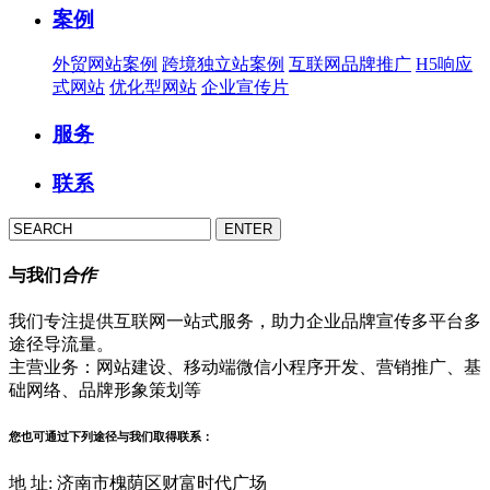
案例
外贸网站案例
跨境独立站案例
互联网品牌推广
H5响应
式网站
优化型网站
企业宣传片
服务
联系
与我们
合作
我们专注提供互联网一站式服务，助力企业品牌宣传多平台多
途径导流量。
主营业务：网站建设、移动端微信小程序开发、营销推广、基
础网络、品牌形象策划等
您也可通过下列途径与我们取得联系：
地 址: 济南市槐荫区财富时代广场